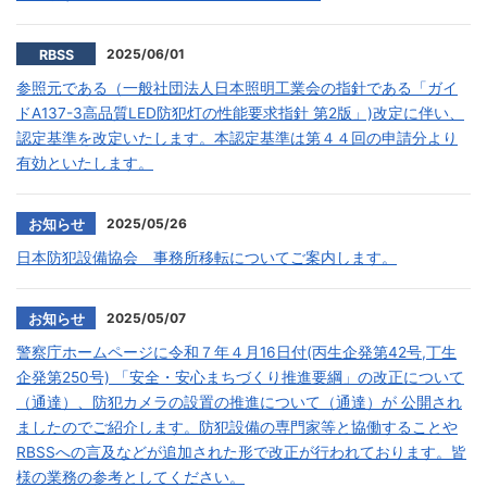
2025/06/01
RBSS
参照元である（一般社団法人日本照明工業会の指針である「ガイ
ドA137-3高品質LED防犯灯の性能要求指針 第2版」)改定に伴い、
認定基準を改定いたします。本認定基準は第４４回の申請分より
有効といたします。
2025/05/26
お知らせ
日本防犯設備協会 事務所移転についてご案内します。
2025/05/07
お知らせ
警察庁ホームページに令和７年４月16日付(丙生企発第42号,丁生
企発第250号) 「安全・安心まちづくり推進要綱」の改正について
（通達）、防犯カメラの設置の推進について（通達）が 公開され
ましたのでご紹介します。防犯設備の専門家等と協働することや
RBSSへの言及などが追加された形で改正が行われております。皆
様の業務の参考としてください。