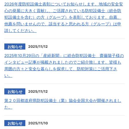
2026年度防犯設備士表彰についてお知らせします。地域の安全安
心の発展に大きく貢献し、ご活躍されている防犯設備士（総合防
犯設備士を含む）の方（グループ）を表彰しております。自薦、
他薦を問いませんので、該当すると思われる方（グループ）は申
請してください。
2025/11/12
お知らせ
2025年10月29日の「産経新聞」に総合防犯設備士 齋藤陽子様の
インタビュー記事が掲載されましたのでご紹介致します。皆様も
周囲の方々と安全な暮らしを探求して、防犯対策にご活用下さ
い。
2025/11/12
お知らせ
第２０回都道府県防犯設備士（業）協会全国大会が開催されまし
た。
2025/11/10
お知らせ