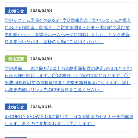
2026/04/01
お知らせ
防犯システム委員会の2025年度活動報告書「防犯システムの導入
における補助金、助成金」に対する調査・研究～国の動向及び業
界動向から～ を協会ホームページに掲載しました。リンク先資
料を参照いただき、皆様の活動にご活用ください。
2026/04/01
資格更新
防犯設備士、総合防犯設備士の資格更新制度の改正が2026年4月1
日から施行開始します。①資格停止期間が1年間になります、②
平成24年度以前の資格取得者も資格更新対象者になります。詳し
い変更内容はリンク先のPDF資料をご覧ください。
2026/01/16
お知らせ
SECURITY SHOW 2026に於いて、当協会関連のセミナーを開催致
します。多くのご参加をお待ちしております。