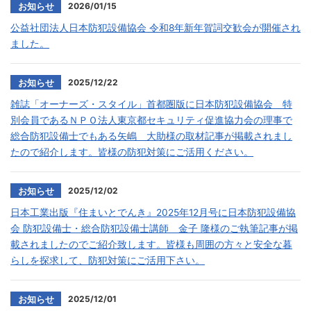
2026/01/15
お知らせ
公益社団法人日本防犯設備協会 令和8年新年賀詞交歓会が開催され
ました。
2025/12/22
お知らせ
雑誌「オーナーズ・スタイル」首都圏版に日本防犯設備協会 特
別会員であるＮＰＯ法人東京都セキュリティ促進協力会の理事で
総合防犯設備士でもある矢嶋 大助様の取材記事が掲載されまし
たので紹介します。皆様の防犯対策にご活用ください。
2025/12/02
お知らせ
日本工業出版『住まいとでんき』2025年12月号に日本防犯設備協
会 防犯設備士・総合防犯設備士講師 金子 隆様のご執筆記事が掲
載されましたのでご紹介致します。皆様も周囲の方々と安全な暮
らしを探求して、防犯対策にご活用下さい。
2025/12/01
お知らせ