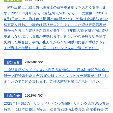
防犯設備士、総合防犯設備士の資格更新制度を大きく変更しま
す。2025年4月1日からは更新期間が3年から５年に変更、2026年
4月1日からは、資格停止期間が1年間となり、資格停止期間内に資
格更新を行わない場合は資格が失効します。また資格更新義務が
無かった方にも資格更新義務が発生し、3年間の猶予期間内に資格
更新しない場合は資格が失効します。但し、やむを得ない事情で
失効した場合は、事情が止んでから１年間以内に更新手続きを行
えば資格が復活します。詳しくはリンク先をご覧ください。
2025/01/22
お知らせ
「徳間書店グッズプレス2.5月号 防犯特集」に日本防犯設備協会
総合防犯設備士委員会 高尾委員長 のインタビュー記事が掲載され
ましたのでご紹介致します。皆様の防犯対策にご活用下さい。
2025/01/07
お知らせ
2025年1月6日の「サンケイリビング新聞社 リビング東京Web巻頭
特集」に日本防犯設備協会 総合防犯設備士委員会 高尾委員長 の