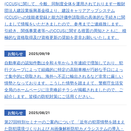
(CCUS)に関して、今般、同制度全体を運用されております一般財
団法人建設業振興基金様より、建設キャリアアップシステム
(CCUS)への技能者登録と能力評価申請取得の具体的な手続きに関
しまして情報をいただきましたので、参考までご連絡致します。
引続き、関係事業者等へのCCUSに関する措置の周知とともに、積
極的な資格取得及び資格更新の奨励を是非お願いいたします。
2025/09/19
お知らせ
自動車盗の認知件数は令和４年から３年連続で増加しており、犯
行グループによって組織的に特定の高額車種が巧妙な手口によっ
て集中的に窃取され、海外へ不正に輸出されるなど非常に厳しい
情勢となっております。こうした情勢を踏まえて、警察庁生活安
全局のホームページに注意喚起チラシが掲載されましたので、ご
紹介します。皆様の防犯対策にご活用ください。
2025/08/21
お知らせ
第27回特別セミナーのご案内について 「近年の犯罪情勢を踏まえ
た防犯環境づくりおよび AI画像解析防犯カメラシステムの導入・