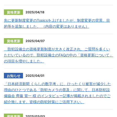
2025/04/18
資格更新
先に更新制度変更のTopicsを上げましたが、制度変更の背景、目
的等を追加しました。 （内容の変更はありません）
2025/04/07
資格更新
防犯設備士の資格更新制度が大きく改正され、ご質問を多くい
ただいているので、防犯設備士のFAQの中の「資格更新について」
の項目を増やしました。
2025/04/01
お知らせ
「日本経済新聞 くらしの数字考」に、ひったくり被害が減少した
理由のひとつである「防犯カメラの普及」に関して、日本防犯設
備協会 齊藤 賞一 様 のインタビュー記事が掲載されましたのでご
紹介致します。皆様の防犯対策にご活用下さい。
2025/03/03
資格更新