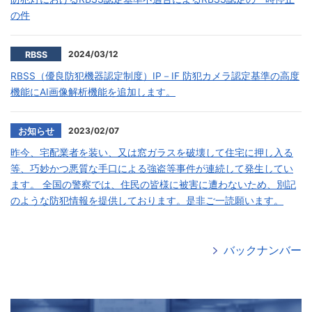
の件
2024/03/12
RBSS
RBSS（優良防犯機器認定制度）IP－IF 防犯カメラ認定基準の高度
機能にAI画像解析機能を追加します。
2023/02/07
お知らせ
昨今、宅配業者を装い、又は窓ガラスを破壊して住宅に押し入る
等、巧妙かつ悪質な手口による強盗等事件が連続して発生してい
ます。 全国の警察では、住民の皆様に被害に遭わないため、別記
のような防犯情報を提供しております。是非ご一読願います。
バックナンバー