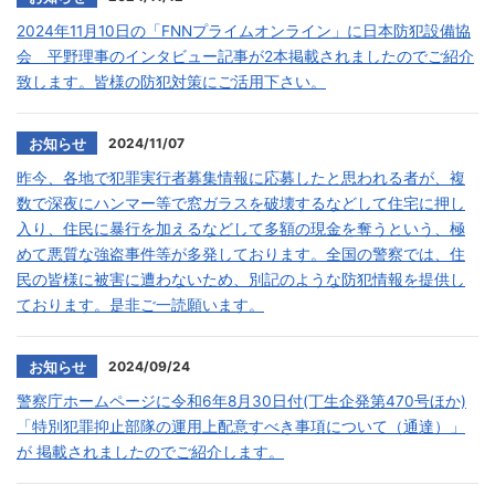
2024年11月10日の「FNNプライムオンライン」に日本防犯設備協
会 平野理事のインタビュー記事が2本掲載されましたのでご紹介
致します。皆様の防犯対策にご活用下さい。
2024/11/07
お知らせ
昨今、各地で犯罪実行者募集情報に応募したと思われる者が、複
数で深夜にハンマー等で窓ガラスを破壊するなどして住宅に押し
入り、住民に暴行を加えるなどして多額の現金を奪うという、極
めて悪質な強盗事件等が多発しております。全国の警察では、住
民の皆様に被害に遭わないため、別記のような防犯情報を提供し
ております。是非ご一読願います。
2024/09/24
お知らせ
警察庁ホームページに令和6年8月30日付(丁生企発第470号ほか)
「特別犯罪抑止部隊の運用上配意すべき事項について（通達）」
が 掲載されましたのでご紹介します。