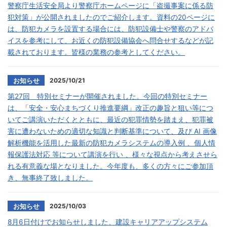
警察庁生活安全局より警察庁ホームページに「盗撮事案に係る防
犯対策」が公開されましたのでご紹介します。資料の20ページに
は、防犯カメラを設置する場合には、防犯設備士や警察のアドバ
イスを参考にして、お近くの防犯設備協会へ問合せするなどが記
載されております。皆様の業務の参考としてください。
2025/10/21
お知らせ
第27回 特別セミナーが開催されました。今回の特別セミナー
は、「安全・安心まちづくり推進要綱」改正の趣旨と狙い等につ
いてご講演いただくとともに、最近の犯罪情勢を踏まえ、犯罪被
害に遭わないための適切な知識と判断基準について、及び AI 画像
解析機能を活用した最新の防犯カメラシステムの導入例 、個人情
報保護法対応 等について講演を行い 、様々な視点から考えさせら
れる有意義な場となりました。今年度も、多くの方々にご参加頂
き、無事終了致しました。
2025/10/03
お知らせ
8月6日付けでお知らせしました、建設キャリアアップシステム