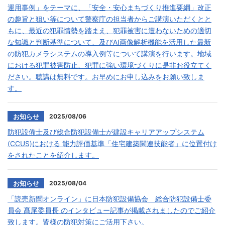
運用事例」をテーマに、「安全・安心まちづくり推進要綱」改正
の趣旨と狙い等について警察庁の担当者からご講演いただくとと
もに、最近の犯罪情勢を踏まえ、犯罪被害に遭わないための適切
な知識と判断基準について、及びAI画像解析機能を活用した最新
の防犯カメラシステムの導入例等について講演を行います。地域
における犯罪被害防止、犯罪に強い環境づくりに是非お役立てく
ださい。聴講は無料です。お早めにお申し込みをお願い致しま
す。
2025/08/06
お知らせ
防犯設備士及び総合防犯設備士が建設キャリアアップシステム
(CCUS)における 能力評価基準「住宅建築関連技能者」に位置付け
をされたことを紹介します。
2025/08/04
お知らせ
「読売新聞オンライン」に日本防犯設備協会 総合防犯設備士委
員会 髙尾委員長 のインタビュー記事が掲載されましたのでご紹介
致します。皆様の防犯対策にご活用下さい。