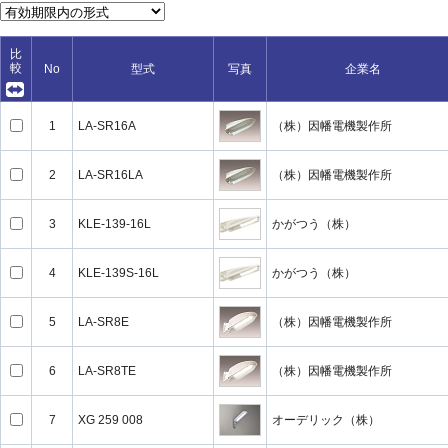
比
較
No
型式
写真
企業名
1
LA-SR16A
（株）因幡電機製作所
2
LA-SR16LA
（株）因幡電機製作所
3
KLE-139-16L
かがつう（株）
4
KLE-139S-16L
かがつう（株）
5
LA-SR8E
（株）因幡電機製作所
6
LA-SR8TE
（株）因幡電機製作所
7
XG 259 008
オーデリック（株）