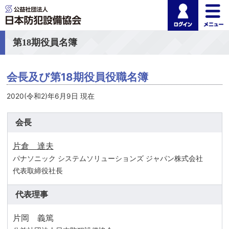
ログイ
公益社団法人 日本
第18期役員名簿
会長及び第18期役員役職名簿
2020(令和2)年6月9日 現在
会長
片倉 達夫
パナソニック システムソリューションズ ジャパン株式会社
代表取締役社長
代表理事
片岡 義篤