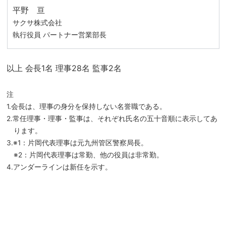
平野 亘
サクサ株式会社
執行役員 パートナー営業部長
以上 会長1名 理事28名 監事2名
注
1.会長は、理事の身分を保持しない名誉職である。
2.常任理事・理事・監事は、それぞれ氏名の五十音順に表示してあ
ります。
3.※1：片岡代表理事は元九州管区警察局長。
※2：片岡代表理事は常勤、他の役員は非常勤。
4.アンダーラインは新任を示す。