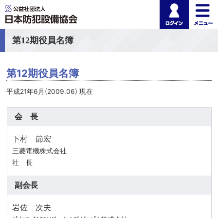
ログイ
公益社団法人 日本
第12期役員名簿
第12期役員名簿
平成21年6月(2009.06) 現在
会 長
下村 節宏
三菱電機株式会社
社 長
副会長
岩佐 次夫