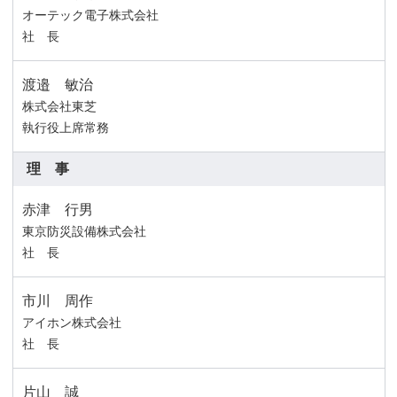
オーテック電子株式会社
社 長
渡邉 敏治
株式会社東芝
執行役上席常務
理 事
赤津 行男
東京防災設備株式会社
社 長
市川 周作
アイホン株式会社
社 長
片山 誠