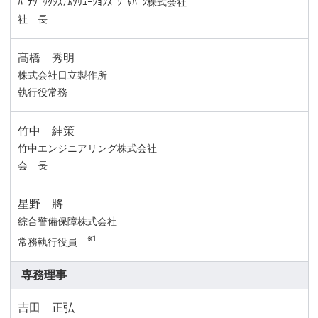
ﾊﾟﾅｿﾆｯｸｼｽﾃﾑｿﾘｭｰｼｮﾝｽﾞｼﾞｬﾊﾟﾝ株式会社
社 長
髙橋 秀明
株式会社日立製作所
執行役常務
竹中 紳策
竹中エンジニアリング株式会社
会 長
星野 將
綜合警備保障株式会社
※1
常務執行役員
専務理事
吉田 正弘