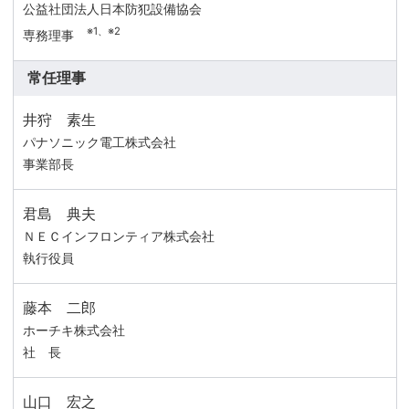
公益社団法人日本防犯設備協会
※1、※2
専務理事
常任理事
井狩 素生
パナソニック電工株式会社
事業部長
君島 典夫
ＮＥＣインフロンティア株式会社
執行役員
藤本 二郎
ホーチキ株式会社
社 長
山口 宏之