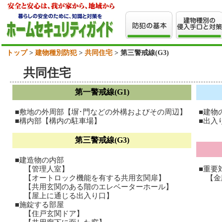
トップ
>
建物種別防犯
>
共同住宅
> 第三警戒線(G3)
共同住宅
第一警戒線(G1)
■敷地の外周部【塀･門などの外構およびその周辺】
■建物
■構内部【構内の駐車場】
■出入
第三警戒線(G3)
■建造物の内部
【管理人室】
■重要
【オートロック機能を有する共用玄関扉】
【金庫
【共用玄関のある階のエレベーターホール】
【屋上に通じる出入り口】
■施錠する部屋
【住戸玄関ドア】