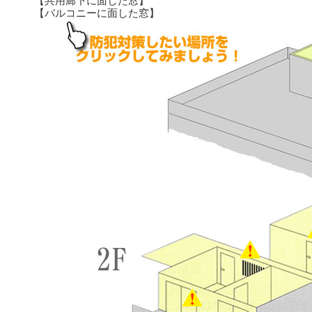
【共用廊下に面した窓】
【バルコニーに面した窓】