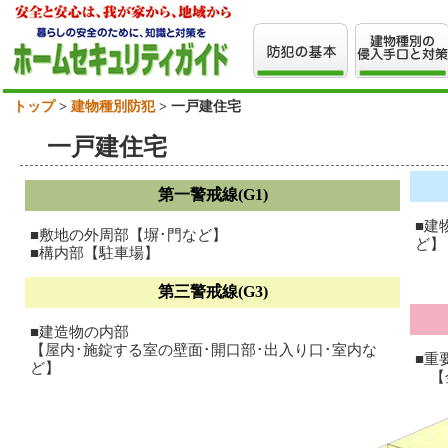
トップ
>
建物種別防犯
> 一戸建住宅
一戸建住宅
第一警戒線(G1)
■建
■敷地の外周部【塀･門など】
ど】
■構内部【駐車場】
第三警戒線(G3)
■建造物の内部
【屋内･施錠する室の壁面･開口部･出入り口･室内な
■重
ど】
【金