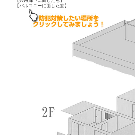
【共用廊下に面した窓】
【バルコニーに面した窓】