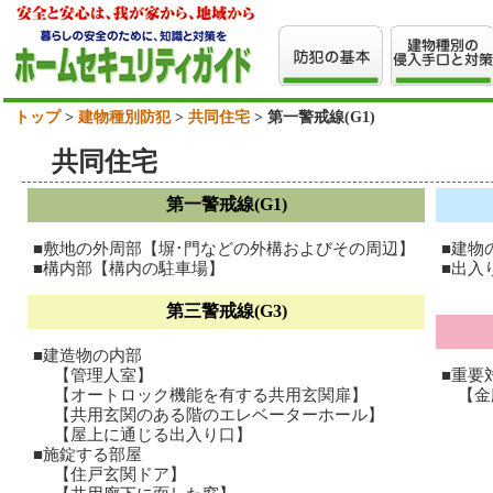
トップ
>
建物種別防犯
>
共同住宅
> 第一警戒線(G1)
共同住宅
第一警戒線(G1)
■敷地の外周部【塀･門などの外構およびその周辺】
■建物
■構内部【構内の駐車場】
■出入
第三警戒線(G3)
■建造物の内部
【管理人室】
■重要
【オートロック機能を有する共用玄関扉】
【金庫
【共用玄関のある階のエレベーターホール】
【屋上に通じる出入り口】
■施錠する部屋
【住戸玄関ドア】