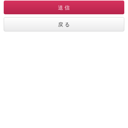
送 信
戻 る