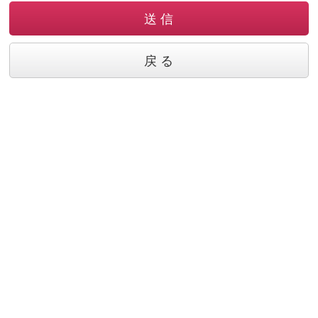
送 信
戻 る