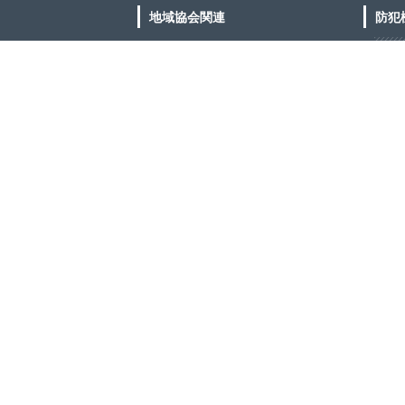
地域協会関連
防犯
地域協会一覧
振
地域協会活動のご紹介
振
防犯優良住宅認定制度のご紹介
施
参考資料など
(
戸
共
オ
オ
工
保
防
カ
侵
防
出