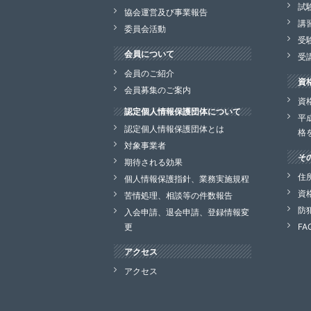
試
協会運営及び事業報告
講
委員会活動
受
会員について
受
会員のご紹介
資
会員募集のご案内
資
認定個人情報保護団体について
平
認定個人情報保護団体とは
格
対象事業者
そ
期待される効果
住
個人情報保護指針、業務実施規程
資
苦情処理、相談等の件数報告
防
入会申請、退会申請、登録情報変
更
FA
アクセス
アクセス