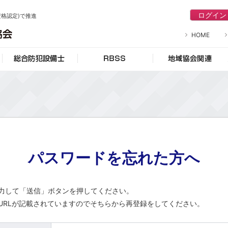
ログイン
資格認定)で推進
公益社団法人 日本防犯設備協会
HOME
防犯設備士
総合防犯設備士
RBSS
パスワードを忘れた方へ
力して「送信」ボタンを押してください。
URLが記載されていますのでそちらから再登録をしてください。