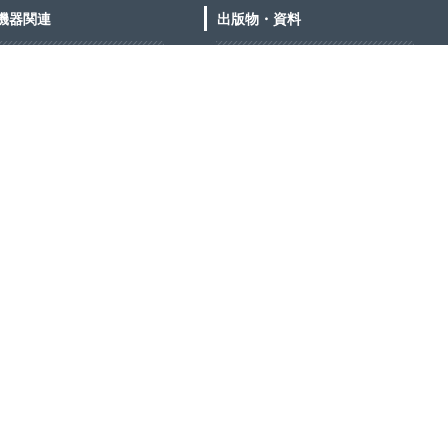
機器関連
出版物・資料
り込め詐欺防止装置について
出版物
り込め詐欺防止装置のご紹介
出版物一覧
防犯ガイドブック等
設セキュリティのご紹介
技術標準（SES E）一覧
出入管理機器委員会)
防犯映像システム評価用チャート
建住宅
出版物の注文について
同住宅
資料
フィス（中・小規模）
フィス（大規模）
防犯図記号ダウンロード
場
ホームセキュリティガイド
育園・幼稚園
刑法犯犯罪認知件数と検挙数
住宅を対象とした侵入犯罪関連デ
犯機器設備のご紹介
ータ
ギとガラス
防犯設備推定市場の推移
入を知らせる機器
防犯優良マンション認定事業
犯警報音の普及促進
会員ダウンロード
入りをチェックする機器
正会員