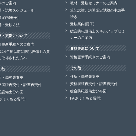
験のご案内
教材・受験セミナーのご案内
習・試験スケジュール
筆記試験、講習認定試験の申請手
続き
験案内(冊子)
受験案内(冊子)
講・受験方法
総合防犯設備士スキルアップセミ
格・更新について
ナーのご案内
格更新手続きのご案内
資格更新について
成24年度以前に防犯設備士の資
資格更新手続きのご案内
を取得された方へ
その他
の他
住所・勤務先変更
所・勤務先変更
資格者証再交付・証書再交付
格者証再交付・証書再交付
総合防犯設備士分布図
犯設備士分布図
FAQ(よくある質問)
Q(よくある質問)