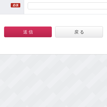
必須
送 信
戻 る