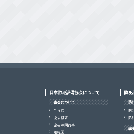
日本防犯設備協会について
防犯
協会について
防
ご挨拶
防
協会概要
防
協会年間行事
講
組織図